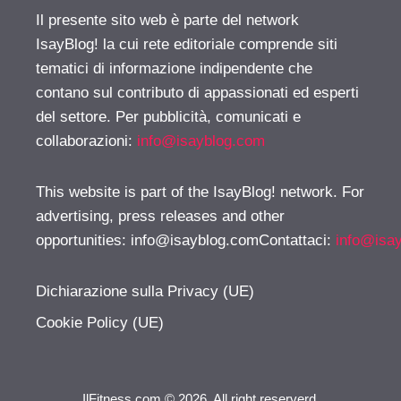
Il presente sito web è parte del network
IsayBlog! la cui rete editoriale comprende siti
tematici di informazione indipendente che
contano sul contributo di appassionati ed esperti
del settore. Per pubblicità, comunicati e
collaborazioni:
info@isayblog.com
This website is part of the IsayBlog! network. For
advertising, press releases and other
opportunities:
info@isayblog.comContattaci
:
info@isa
Dichiarazione sulla Privacy (UE)
Cookie Policy (UE)
IlFitness.com © 2026. All right reserverd.