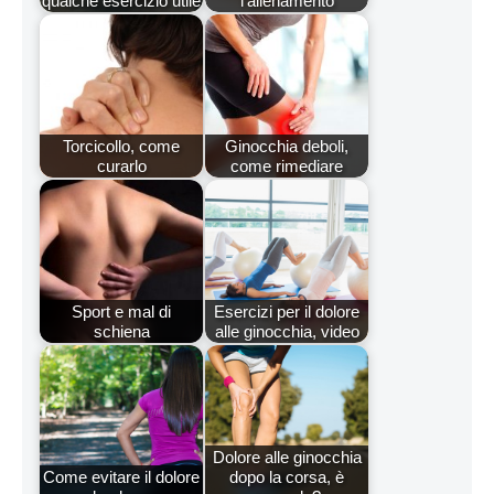
qualche esercizio utile
l'allenamento
Torcicollo, come
Ginocchia deboli,
curarlo
come rimediare
Sport e mal di
Esercizi per il dolore
schiena
alle ginocchia, video
Dolore alle ginocchia
Come evitare il dolore
dopo la corsa, è