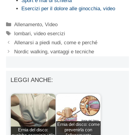
Sport e mal di schiena
Esercizi per il dolore alle ginocchia, video
Categorie
Allenamento
,
Video
Tag
lombari
,
video esercizi
Allenarsi a piedi nudi, come e perché
Nordic walking, vantaggi e tecniche
LEGGI ANCHE:
Ernia del disco: come
Ernia del disco:
prevenirla con