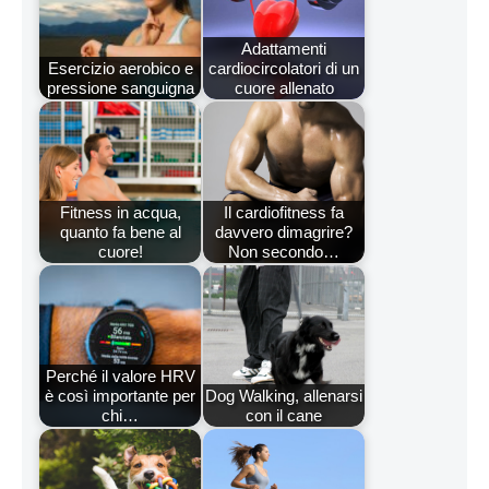
Adattamenti
Esercizio aerobico e
cardiocircolatori di un
pressione sanguigna
cuore allenato
Fitness in acqua,
Il cardiofitness fa
quanto fa bene al
davvero dimagrire?
cuore!
Non secondo…
Perché il valore HRV
è così importante per
Dog Walking, allenarsi
chi…
con il cane