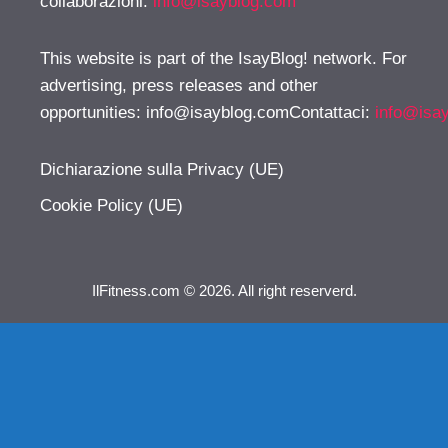
collaborazioni:
info@isayblog.com
This website is part of the IsayBlog! network. For
advertising, press releases and other
opportunities:
info@isayblog.comContattaci
:
info@isa
Dichiarazione sulla Privacy (UE)
Cookie Policy (UE)
IlFitness.com © 2026. All right reserverd.