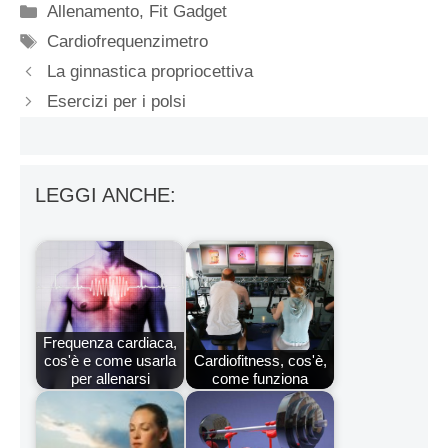
Categorie
Allenamento
,
Fit Gadget
Tag
Cardiofrequenzimetro
La ginnastica propriocettiva
Esercizi per i polsi
LEGGI ANCHE:
Frequenza cardiaca,
cos'è e come usarla
Cardiofitness, cos'è,
per allenarsi
come funziona