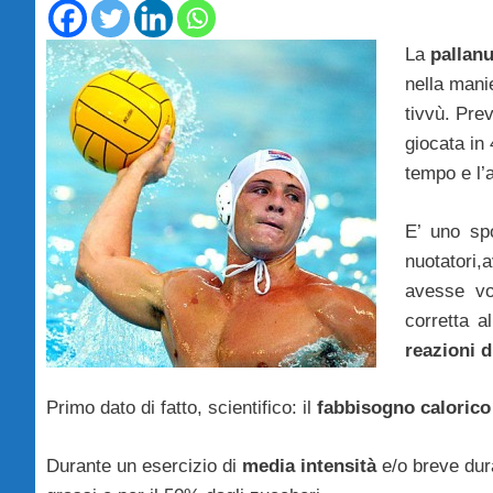
La
pallan
nella manie
tivvù. Pr
giocata in
tempo e l’a
E’ uno spo
nuotatori
avesse vog
corretta a
reazioni d
Primo dato di fatto, scientifico: il
fabbisogno calorico
Durante un esercizio di
media intensità
e/o breve dura