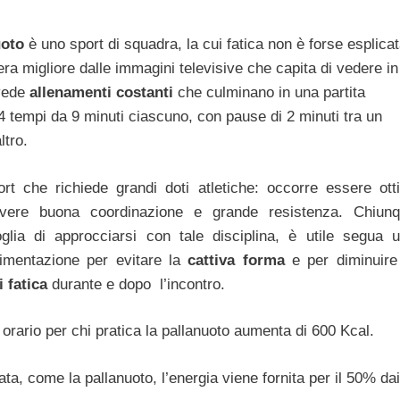
uoto
è uno sport di squadra, la cui fatica non è forse esplica
ra migliore dalle immagini televisive che capita di vedere in
evede
allenamenti costanti
che culminano in una partita
 4 tempi da 9 minuti ciascuno, con pause di 2 minuti tra un
ltro.
rt che richiede grandi doti atletiche: occorre essere ott
,avere buona coordinazione e grande resistenza. Chiun
lia di approcciarsi con tale disciplina, è utile segua 
limentazione per evitare la
cattiva forma
e per diminuire
i fatica
durante e dopo l’incontro.
orario per chi pratica la pallanuoto aumenta di 600 Kcal.
ta, come la pallanuoto, l’energia viene fornita per il 50% dai