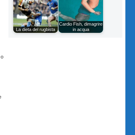
Cardio Fish, dimagrire
La dieta del rugbista
in acqua
 o
e