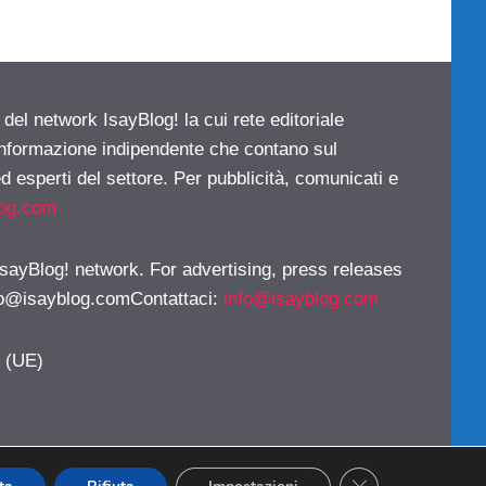
 del network IsayBlog! la cui rete editoriale
 informazione indipendente che contano sul
d esperti del settore. Per pubblicità, comunicati e
log.com
 IsayBlog! network. For advertising, press releases
fo@isayblog.comContattaci
:
info@isayblog.com
y (UE)
CLOSE GDPR CO