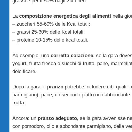
grassi e per il 50% dagli zuccheri.
La
composizione energetica degli alimenti
nella gio
– zuccheri 55-60% delle Kcal totali;
– grassi 25-30% delle Kcal totali;
– proteine 10-15% delle kcal totali.
Ad esempio, una
corretta colazione,
se la gara doves
yogurt, frutta fresca o succhi di frutta, pane, marmell
dolcificare.
Dopo la gara, il
pranzo
potrebbe includere cibi quali:
parmigiano), pane, un secondo piatto non abbondante (
frutta.
Ancora: un
pranzo adeguato
, se la gara avvenisse n
con pomodoro, olio e abbondante parmigiano, della ver