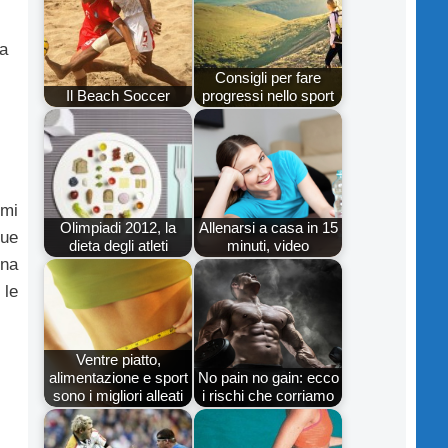
ta
Consigli per fare
Il Beach Soccer
progressi nello sport
imi
Olimpiadi 2012, la
Allenarsi a casa in 15
que
dieta degli atleti
minuti, video
una
 le
Ventre piatto,
alimentazione e sport
No pain no gain: ecco
sono i migliori alleati
i rischi che corriamo