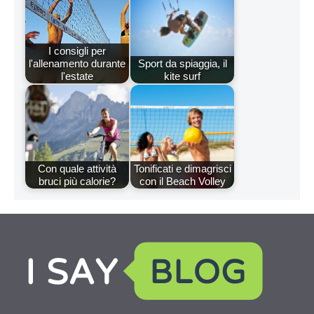
I consigli per
l'allenamento durante
Sport da spiaggia, il
l'estate
kite surf
Con quale attività
Tonificati e dimagrisci
bruci più calorie?
con il Beach Volley