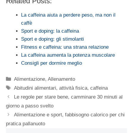
Related Posts:
La caffeina aiuta a perdere peso, ma non il
caffè
Sport e doping: la caffeina
Sport e doping: gli stimolanti
Fitness e caffeina: una strana relazione
La caffeina aumenta la potenza muscolare
Consigli per dormire meglio
Categorie
Alimentazione
,
Allenamento
Tag
Abitudini alimentari
,
attività fisica
,
caffeina
Le regole per stare bene, camminare 30 minuti al
giorno a passo svelto
Alimentazione e sport, fabbisogno calorico per chi
pratica pallanuoto