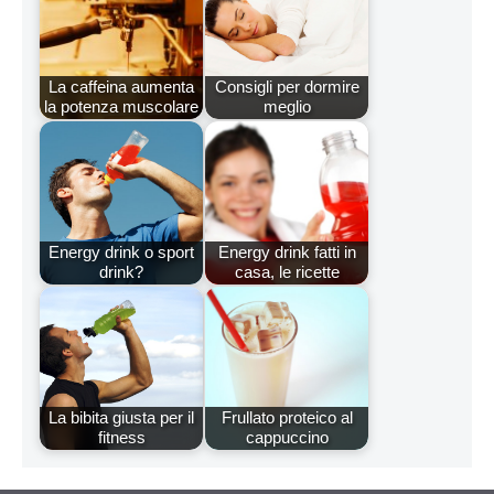
La caffeina aumenta
Consigli per dormire
la potenza muscolare
meglio
Energy drink o sport
Energy drink fatti in
drink?
casa, le ricette
La bibita giusta per il
Frullato proteico al
fitness
cappuccino