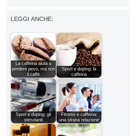
LEGGI ANCHE:
La caffeina aiuta a
perdere peso, ma non
Sport e doping: la
il caffè
caffeina
Sport e doping: gli
Fitness e caffeina:
stimolanti
una strana relazione