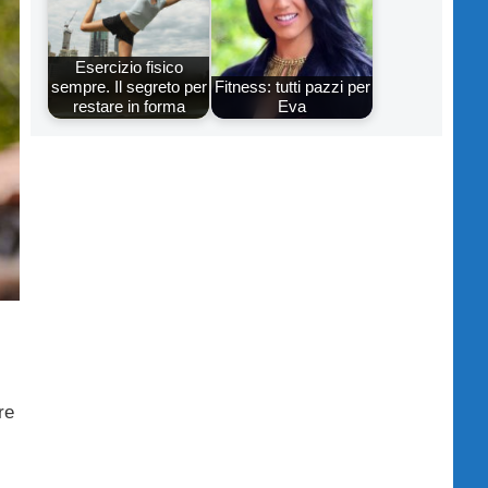
Esercizio fisico
sempre. Il segreto per
Fitness: tutti pazzi per
restare in forma
Eva
re