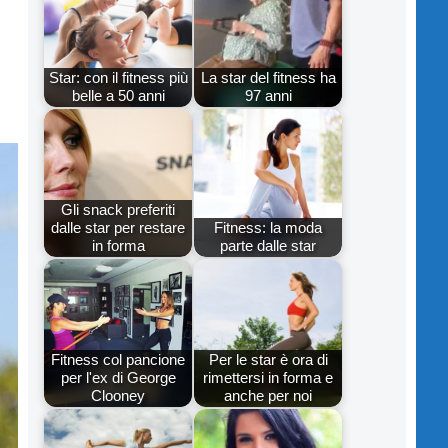
Star: con il fitness più
La star del fitness ha
belle a 50 anni
97 anni
Gli snack preferiti
dalle star per restare
Fitness: la moda
in forma
parte dalle star
Fitness col pancione
Per le star è ora di
per l'ex di George
rimettersi in forma e
Clooney
anche per noi