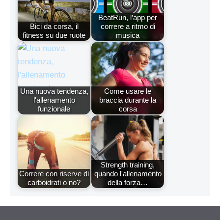
BeatRun, l’app per
Bici da corsa, il
correre a ritmo di
fitness su due ruote
musica
Una nuova tendenza,
Come usare le
l'allenamento
braccia durante la
funzionale
corsa
Strength training,
Correre con riserve di
quando l'allenamento
carboidrati o no?
della forza…