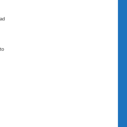
 ad
to