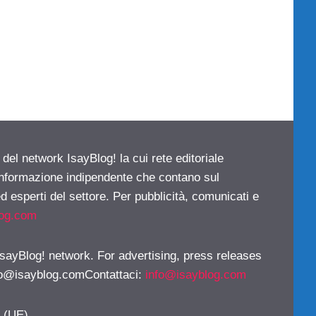
 del network IsayBlog! la cui rete editoriale
 informazione indipendente che contano sul
d esperti del settore. Per pubblicità, comunicati e
log.com
 IsayBlog! network. For advertising, press releases
fo@isayblog.comContattaci
:
info@isayblog.com
y (UE)