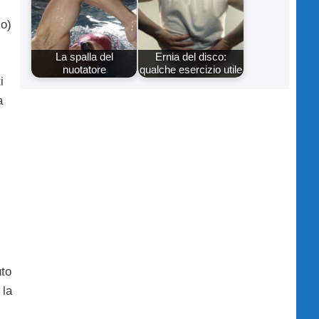
co)
La spalla del
Ernia del disco:
nuotatore
qualche esercizio utile
i
a
uto
 la