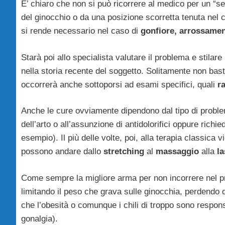
E’ chiaro che non si può ricorrere al medico per un “
del ginocchio o da una posizione scorretta tenuta nel c
si rende necessario nel caso di
gonfiore, arrossame
Starà poi allo specialista valutare il problema e stilar
nella storia recente del soggetto. Solitamente non bas
occorrerà anche sottoporsi ad esami specifici, quali
r
Anche le cure ovviamente dipendono dal tipo di proble
dell’arto o all’assunzione di antidolorifici oppure richied
esempio). Il più delle volte, poi, alla terapia classica vi
possono andare dallo
stretching
al
massaggio
alla
la
Come sempre la migliore arma per non incorrere nel p
limitando il peso che grava sulle ginocchia, perdendo 
che l’obesità o comunque i chili di troppo sono responsa
gonalgia).