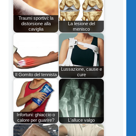
Traumi sportivi: la
distorsione alla
La lesione del
caviglia
menisco
Lussazione, cause e
Il Gomito del tennista
cure
Infortuni: ghiaccio o
calore per guarire?
L'alluce valgo