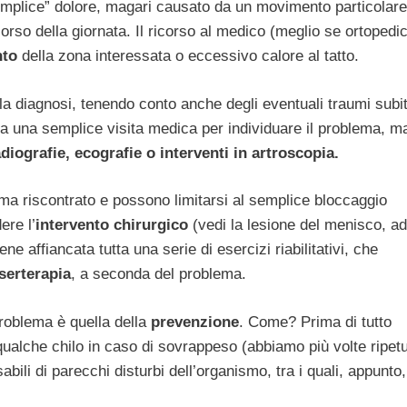
semplice” dolore, magari causato da un movimento particolare
orso della giornata. Il ricorso al medico (meglio se ortopedi
nto
della zona interessata o eccessivo calore al tatto.
e la diagnosi, tenendo conto anche degli eventuali traumi subit
ta una semplice visita medica per individuare il problema, m
adiografie, ecografie o interventi in artroscopia.
ma riscontrato e possono limitarsi al semplice bloccaggio
ere l’
intervento chirurgico
(vedi la lesione del menisco, ad
ene affiancata tutta una serie di esercizi riabilitativi, che
serterapia
, a seconda del problema.
roblema è quella della
prevenzione
. Come? Prima di tutto
qualche chilo in caso di sovrappeso (abbiamo più volte ripet
bili di parecchi disturbi dell’organismo, tra i quali, appunto,