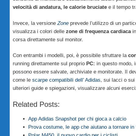
velocità di andatura, le calorie bruciate
e il tempo t
Invece, la versione
Zone
prevede l’utilizzo di un partic
visualizza i colori delle
zone di frequenza cardiaca
i
corsa direttamente sul monitor.
Con entrambi i modelli, poi, è possibile sfruttare la
con
running direttamente sul proprio
PC:
in questo modo, in
possono essere salvate, archiviate e monitorate. Il dev
come le
scarpe compatibili dell’ Adidas
, sui lacci o su
ulteriori guide e spiegazioni, visualizzare alcuni eserc
Related Posts:
App Adidas Snapshot per chi gioca a calcio
Prova costume, le app che aiutano a tornare in
Polar M450, il nuovo cardio per i ciclisti