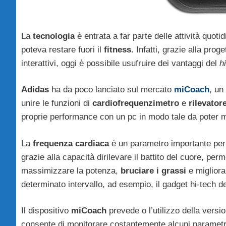
La
tecnologia
è entrata a far parte delle attività quo
poteva restare fuori il
fitness.
Infatti, grazie alla prog
interattivi, oggi è possibile usufruire dei vantaggi del
h
Adidas
ha da poco lanciato sul mercato
miCoach
, un
unire le funzioni di
cardiofrequenzimetro
e
rilevator
proprie performance con un pc in modo tale da poter m
La
frequenza cardiaca
è un parametro importante pe
grazie alla capacità dirilevare il battito del cuore, per
massimizzare la potenza,
bruciare i grassi
e miglior
determinato intervallo, ad esempio, il gadget hi-tech 
Il dispositivo
miCoach
prevede o l’utilizzo della versi
consente di monitorare costantemente alcuni paramet