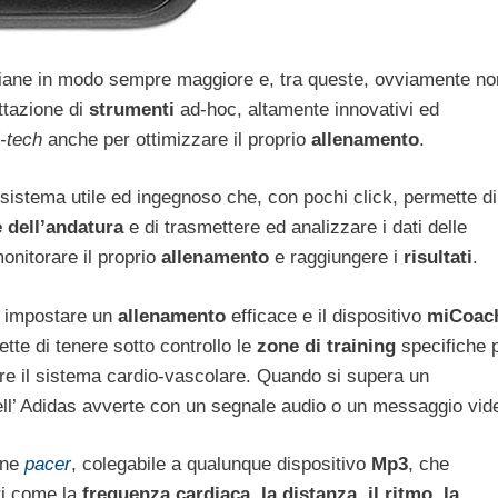
tidiane in modo sempre maggiore e, tra queste, ovviamente no
ettazione di
strumenti
ad-hoc, altamente innovativi ed
i-tech
anche per ottimizzare il proprio
allenamento
.
 sistema utile ed ingegnoso che, con pochi click, permette di
e dell’andatura
e di trasmettere ed analizzare i dati delle
onitorare il proprio
allenamento
e raggiungere i
risultati
.
r impostare un
allenamento
efficace e il dispositivo
miCoac
mette di tenere sotto controllo le
zone di training
specifiche 
are il sistema cardio-vascolare. Quando si supera un
dell’ Adidas avverte con un segnale audio o un messaggio vid
one
pacer
, colegabile a qualunque dispositivo
Mp3
, che
ri come la
frequenza cardiaca, la distanza, il ritmo, la