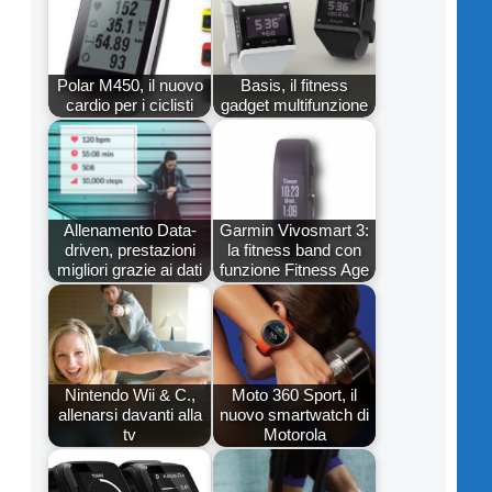
Polar M450, il nuovo
Basis, il fitness
cardio per i ciclisti
gadget multifunzione
Allenamento Data-
Garmin Vivosmart 3:
driven, prestazioni
la fitness band con
migliori grazie ai dati
funzione Fitness Age
Nintendo Wii & C.,
Moto 360 Sport, il
allenarsi davanti alla
nuovo smartwatch di
tv
Motorola