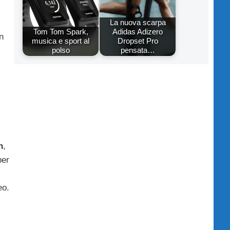
La nuova scarpa
Tom Tom Spark,
Adidas Adizero
n
musica e sport al
Dropset Pro
polso
pensata…
h
,
per
eo.