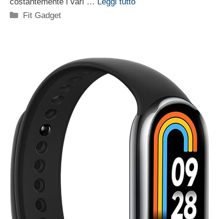
costantemente i vari …
Leggi tutto
Categorie
Fit Gadget