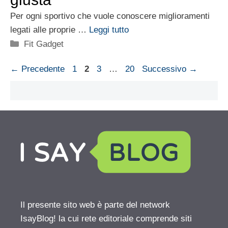
Per ogni sportivo che vuole conoscere miglioramenti
legati alle proprie …
Leggi tutto
Categorie
Fit Gadget
Pagina
Pagina
Pagina
Pagina
←
Precedente
1
2
3
…
20
Successivo
→
Il presente sito web è parte del network
IsayBlog! la cui rete editoriale comprende siti