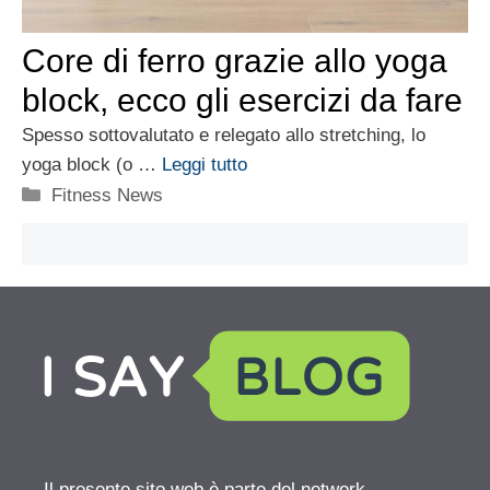
Core di ferro grazie allo yoga
block, ecco gli esercizi da fare
Spesso sottovalutato e relegato allo stretching, lo
yoga block (o …
Leggi tutto
Categorie
Fitness News
Il presente sito web è parte del network