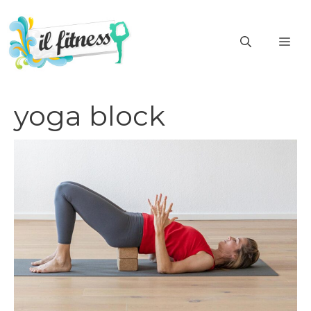
Vai
al
ME
contenuto
yoga block