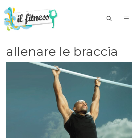
Vai
al
ME
contenuto
allenare le braccia