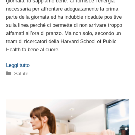
giornata, lo sappiamo bene. Ci fornisce l’energia
necessaria per affrontare adeguatamente la prima
parte della giornata ed ha indubbie ricadute positive
sulla linea perchè ci permette di non arrivare troppo
affamati all’ora di pranzo. Ma non solo, secondo un
team di ricercatori della Harvard School of Public
Health fa bene al cuore.
Leggi tutto
Categorie
Salute