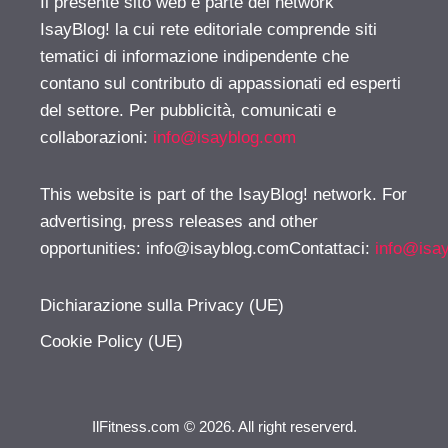
Il presente sito web è parte del network
IsayBlog! la cui rete editoriale comprende siti
tematici di informazione indipendente che
contano sul contributo di appassionati ed esperti
del settore. Per pubblicità, comunicati e
collaborazioni:
info@isayblog.com
This website is part of the IsayBlog! network. For
advertising, press releases and other
opportunities:
info@isayblog.comContattaci
:
info@isa
Dichiarazione sulla Privacy (UE)
Cookie Policy (UE)
IlFitness.com © 2026. All right reserverd.