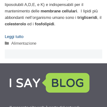
liposolubili A,D,E, e K) e indispensabili per il
mantenimento delle
membrane cellulari
. I lipidi più
abbondanti nell’organismo umano sono i
trigliceridi
, il
colesterolo
ed i
fosfolipidi
.
Leggi tutto
Categorie
Alimentazione