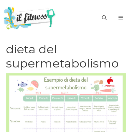
Vai
al
ME
contenuto
dieta del
supermetabolismo